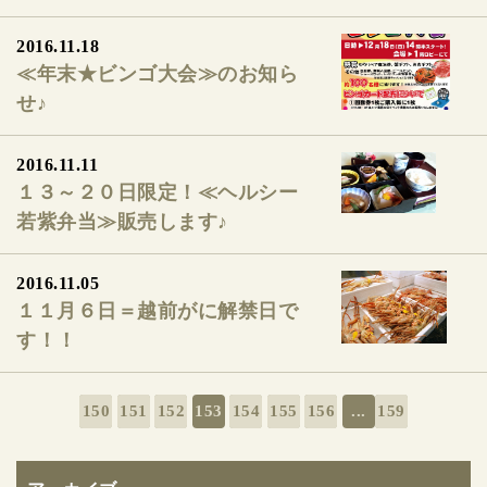
2016.11.18
≪年末★ビンゴ大会≫のお知ら
せ♪
2016.11.11
１３～２０日限定！≪ヘルシー
若紫弁当≫販売します♪
2016.11.05
１１月６日＝越前がに解禁日で
す！！
150
151
152
153
154
155
156
...
159