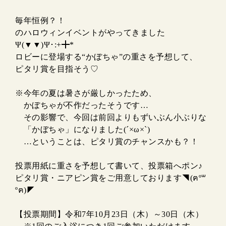
毎年恒例？！
のハロウィンイベントがやってきました
Ψ(▼▼)Ψ･:+╋*
ロビーに登場する“かぼちゃ”の重さを予想して、
ピタリ賞を目指そう♡
※今年の夏は暑さが厳しかったため、
かぼちゃが不作だったそうです…
その影響で、今回は前回よりもずいぶん小ぶりな
「かぼちゃ」になりました(´×ω×`)
…ということは、ピタリ賞のチャンスかも？！
投票用紙に重さを予想して書いて、投票箱へポン♪
ピタリ賞・ニアピン賞をご用意しております◥(ฅº꒳
ºฅ)◤
【投票期間】令和7年10月23日（木）～30日（木）