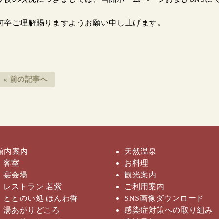
何卒ご理解賜りますようお願い申し上げます。
« 前の記事へ
館内案内
天然温泉
客室
お料理
宴会場
観光案内
レストラン
若紫
ご利用案内
ととのい処
ほんわ香
SNS画像
ダウンロード
湯あがりどころ
感染症対策への取り組み