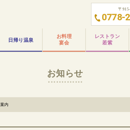
〒91
0778-2
お料理
レストラン
日帰り
温泉
宴会
若紫
お知らせ
ご案内