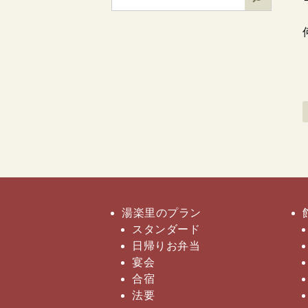
検
索
湯楽里のプラン
スタンダード
日帰りお弁当
宴会
合宿
法要