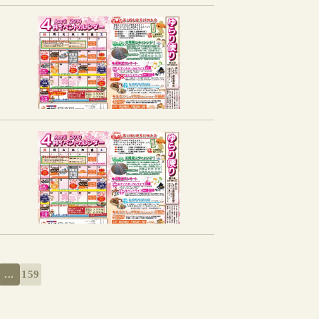
...
159