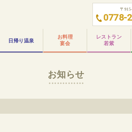
〒91
0778-2
お料理
レストラン
日帰り
温泉
宴会
若紫
お知らせ