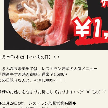
11月29日(木)は【いい肉の日】！！
しきぶ温泉湯楽里では、レストラン若紫の人気メニュー
『国産牛すき焼き御膳』通常￥1,580が
この日限りなんと、≪￥1,000≫！！！
皆様のお越しを心よりお待ちしております♪ヽ(*⌒o⌒)人(⌒-⌒*
◆11月29日(木) レストラン若紫営業時間◆