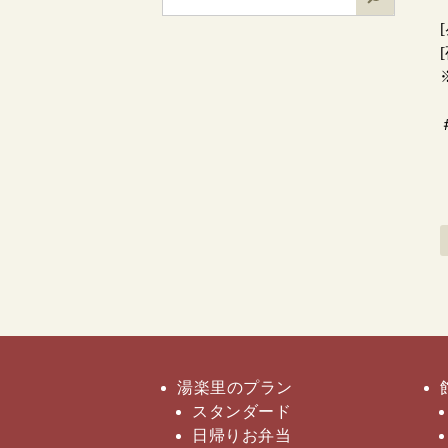
検
索
湯楽里のプラン
スタンダード
日帰りお弁当