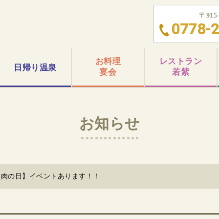
〒91
0778-2
お料理
レストラン
日帰り
温泉
宴会
若紫
お知らせ
いい肉の日】イベントあります！！