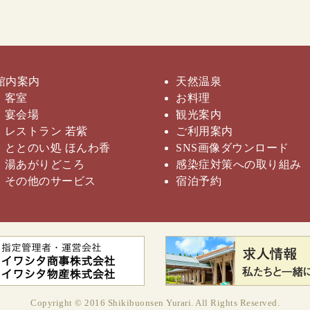
館内案内
天然温泉
客室
お料理
宴会場
観光案内
レストラン
若紫
ご利用案内
ととのい処
ほんわ香
SNS画像
ダウンロード
湯あがりどころ
感染症対策への取り組み
その他の
サービス
宿泊予約
Copyright © 2016 Shikibuonsen Yurari.
All Rights Reserved.