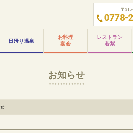
〒91
0778-2
お料理
レストラン
日帰り
温泉
宴会
若紫
お知らせ
らせ