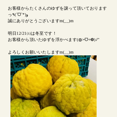
お客様からたくさんのゆずを譲って頂いております
っ٩(ˊᗜˋ*)و
誠にありがとうございますm(__)m
明日12/21㈯は冬至です！
お客様から頂いたゆずを浮かべます(◍˃̶ᗜ˂̶◍)ﾉ"
よろしくお願いいたしますm(__)m