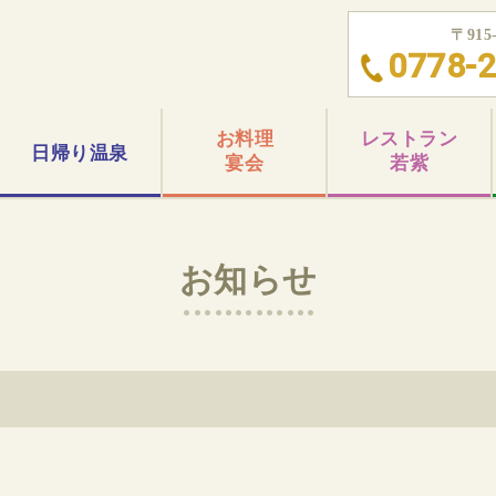
〒91
0778-2
お料理
レストラン
日帰り
温泉
宴会
若紫
お知らせ