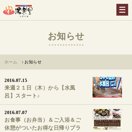
メ
ニ
ュ
ー
お知らせ
を
開
く
ホーム
お知らせ
2016.07.15
来週２１日（木）から【水風
呂】スタート♪
2016.07.07
お食事（お弁当）＆ご入浴＆ご
休憩がついたお得な日帰りプラ